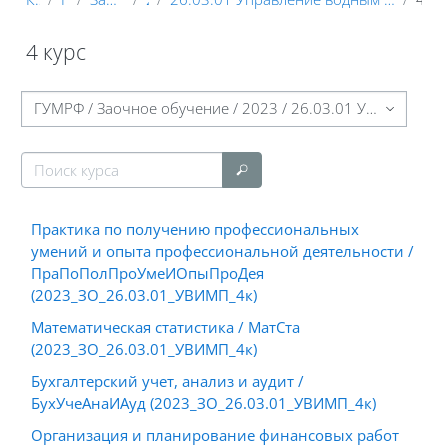
4 курс
Блоки
Категории курсов
Поиск курса
Поиск курса
Практика по получению профессиональных
умений и опыта профессиональной деятельности /
ПраПоПолПроУмеИОпыПроДея
(2023_ЗО_26.03.01_УВИМП_4к)
Математическая статистика / МатСта
(2023_ЗО_26.03.01_УВИМП_4к)
Бухгалтерский учет, анализ и аудит /
БухУчеАнаИАуд (2023_ЗО_26.03.01_УВИМП_4к)
Организация и планирование финансовых работ