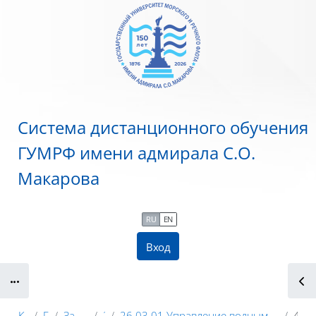
Перейти к основному содержанию
Система дистанционного обучения
ГУМРФ имени адмирала С.О.
Макарова
RU
EN
Вход
Блоки
Курсы
ГУМРФ
Заочное обучение
2023
26.03.01 Управление водным транспортом и гидрографическое обеспечение судоходства (УВИМП)
4 курс