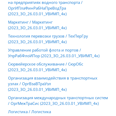
на предприятиях водного транспорта /
ОргИПлаФинРабНаПреВодТра
(2023_ЗО_26.03.01_УВИМП_4к)
Маркетинг / Маркетинг
(2023_ЗО_26.03.01_УВИМП_4к)
Технология перевозки грузов / ТехПерГру
(2023_ЗО_26.03.01_УВИМП_4к)
Управление работой флота и портов /
УпрРабФлоИПор (2023_ЗО_26.03.01_УВИМП_4к)
Сюрвейерское обслуживание / СюрОбс
(2023_ЗО_26.03.01_УВИМП_4к)
Организация взаимодействия в транспортных
узлах / ОргВзаВТраУзл
(2023_ЗО_26.03.01_УВИМП_4к)
Организация международных транспортных систем
/ ОргМежТраСис (2023_ЗО_26.03.01_УВИМП_4к)
Логистика / Логистика