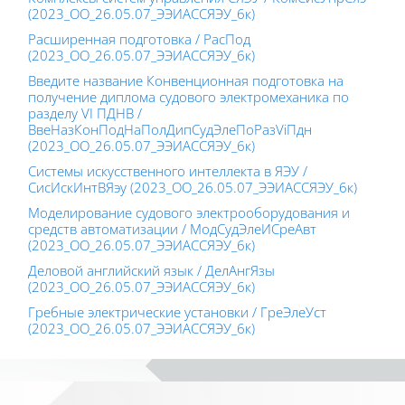
(2023_ОО_26.05.07_ЭЭИАССЯЭУ_6к)
Расширенная подготовка / РасПод
(2023_ОО_26.05.07_ЭЭИАССЯЭУ_6к)
Введите название Конвенционная подготовка на
получение диплома судового электромеханика по
разделу VI ПДНВ /
ВвеНазКонПодНаПолДипСудЭлеПоРазViПдн
(2023_ОО_26.05.07_ЭЭИАССЯЭУ_6к)
Системы искусственного интеллекта в ЯЭУ /
СисИскИнтВЯэу (2023_ОО_26.05.07_ЭЭИАССЯЭУ_6к)
Моделирование судового электрооборудования и
средств автоматизации / МодСудЭлеИСреАвт
(2023_ОО_26.05.07_ЭЭИАССЯЭУ_6к)
Деловой английский язык / ДелАнгЯзы
(2023_ОО_26.05.07_ЭЭИАССЯЭУ_6к)
Гребные электрические установки / ГреЭлеУст
(2023_ОО_26.05.07_ЭЭИАССЯЭУ_6к)
Блоки
Блоки