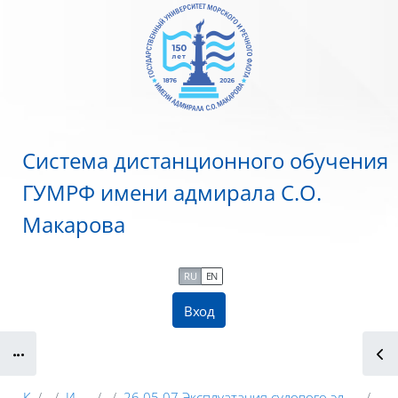
Перейти к основному содержанию
Система дистанционного обучения
ГУМРФ имени адмирала С.О.
Макарова
RU
EN
Вход
Блоки
Курсы
ГУМРФ
Институт «Морская Академия»
2023
26.05.07 Эксплуатация судового электрооборудования и средств автоматикиспециализация: 02 Эксплуатация электрооборудования и средств автоматики судов с ядерными энергетическими установками (ЭЭИАССЯЭУ)
6 к