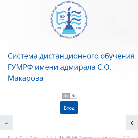
Перейти к основному содержанию
Система дистанционного обучения
ГУМРФ имени адмирала С.О.
Макарова
RU
EN
Вход
Блоки
Курсы
ГУМРФ
Заочное обучение
2022
26.05.06 Эксплуатация судовых энергетических установок 5 лет (ЭГСДУ5Л)
2 курс