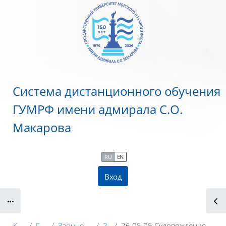
Перейти к основному содержанию
Система дистанционного обучения
ГУМРФ имени адмирала С.О.
Макарова
RU
EN
Вход
Блоки
Курсы
ГУМРФ
Заочное обучение
2022
26.05.05 Судовождение (общий) (СНМИВВП5Л)