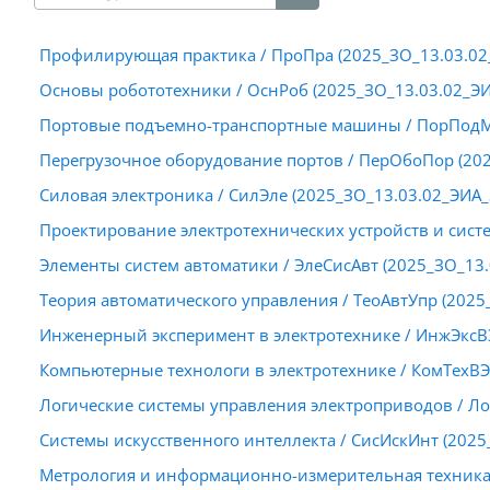
Поиск курса
Профилирующая практика / ПроПра (2025_ЗО_13.03.02
Основы робототехники / ОснРоб (2025_ЗО_13.03.02_ЭИ
Портовые подъемно-транспортные машины / ПорПодМа
Перегрузочное оборудование портов / ПерОбоПор (202
Силовая электроника / СилЭле (2025_ЗО_13.03.02_ЭИА_
Проектирование электротехнических устройств и систе
Элементы систем автоматики / ЭлеСисАвт (2025_ЗО_13.
Теория автоматического управления / ТеоАвтУпр (2025
Инженерный эксперимент в электротехнике / ИнжЭксВЭ
Компьютерные технологи в электротехнике / КомТехВЭ
Логические системы управления электроприводов / Ло
Системы искусственного интеллекта / СисИскИнт (2025
Метрология и информационно-измерительная техника 