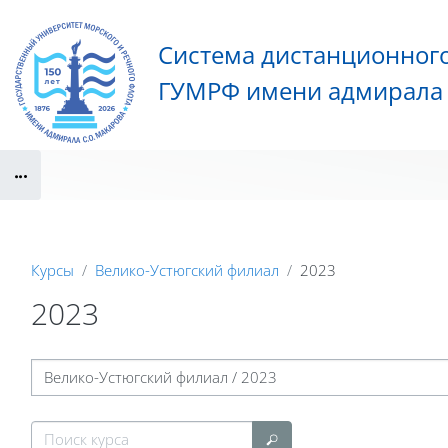
Перейти к основному содержанию
Система дистанционног
ГУМРФ имени адмирала 
Блоки
Курсы
Велико-Устюгский филиал
2023
2023
Блоки
Категории курсов
Поиск курса