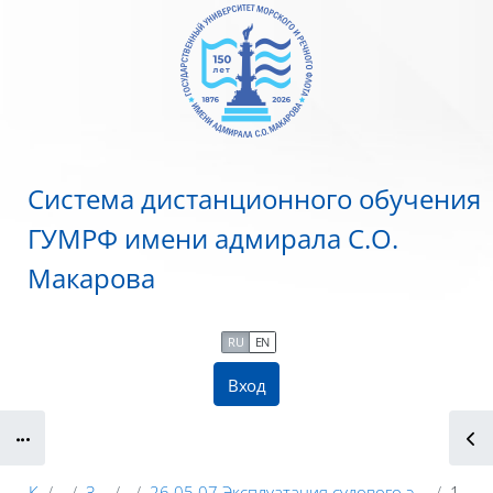
Перейти к основному содержанию
Система дистанционного обучения
ГУМРФ имени адмирала С.О.
Макарова
RU
EN
Вход
Блоки
Курсы
ГУМРФ
Заочное обучение
2025
26.05.07 Эксплуатация судового электрооборудования и средств автоматикиспециализация: Эксплуатация судового электрооборудования и средств автоматики (ЭСЭИСА)
1 курс (Обший)