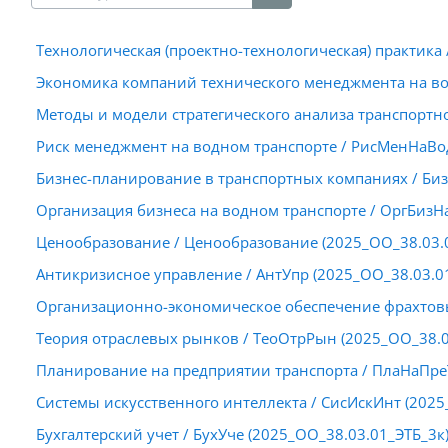
Поиск курса
Технологическая (проектно-технологическая) практика 
Экономика компаний технического менеджмента на во
Методы и модели стратегического анализа транспортн
Риск менеджмент на водном транспорте / РисМенНаВод
Бизнес-планирование в транспортных компаниях / Биз
Организация бизнеса на водном транспорте / ОргБизН
Ценообразование / Ценообразование (2025_ОО_38.03.
Антикризисное управление / АнтУпр (2025_ОО_38.03.0
Организационно-экономическое обеспечение фрахтовы
Теория отраслевых рынков / ТеоОтрРын (2025_ОО_38.0
Планирование на предприятии транспорта / ПлаНаПреТ
Системы искусственного интеллекта / СисИскИнт (2025
Бухгалтерский учет / БухУче (2025_ОО_38.03.01_ЭТБ_3к