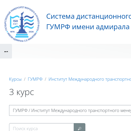
Перейти к основному содержанию
Система дистанционног
ГУМРФ имени адмирала 
Блоки
Курсы
ГУМРФ
Институт Международного транспортн
3 курс
Блоки
Категории курсов
Поиск курса