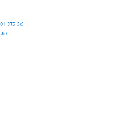
01_ЭТБ_3к)
3к)