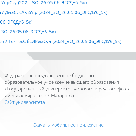
УпрСэу (2024_ЗО_26.05.06_ЭГСДУ6_5к)
 / ДиаСисАвтУпр (2024_ЗО_26.05.06_ЭГСДУ6_5к)
.06_ЭГСДУ6_5к)
_ЗО_26.05.06_ЭГСДУ6_5к)
ов / ТехТехОбсИРемСуд (2024_ЗО_26.05.06_ЭГСДУ6_5к)
Федеральное государственное бюджетное
образовательное учреждение высшего образования
«Государственный университет морского и речного флота
имени адмирала С.О. Макарова»
Сайт университета
Скачать мобильное приложение