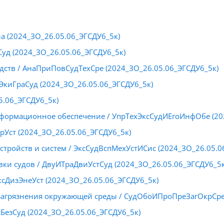
а (2024_ЗО_26.05.06_ЭГСДУ6_5к)
уд (2024_ЗО_26.05.06_ЭГСДУ6_5к)
дств / АнаПриПовСудТехСре (2024_ЗО_26.05.06_ЭГСДУ6_5к)
ЭкиГраСуд (2024_ЗО_26.05.06_ЭГСДУ6_5к)
.06_ЭГСДУ6_5к)
нформационное обеспечение / УпрТехЭксСудИЕгоИнфОбе (20
рУст (2024_ЗО_26.05.06_ЭГСДУ6_5к)
стройств и систем / ЭксСудВспМехУстИСис (2024_ЗО_26.05.0
ки судов / ДвуИТраДвиУстСуд (2024_ЗО_26.05.06_ЭГСДУ6_5к
ксДизЭнеУст (2024_ЗО_26.05.06_ЭГСДУ6_5к)
агрязнения окружающей среды / СудОбоИПроПреЗагОкрСре 
сБезСуд (2024_ЗО_26.05.06_ЭГСДУ6_5к)