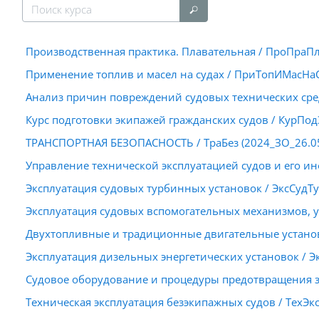
Поиск курса
Поиск курса
Производственная практика. Плавательная / ПроПраПл
Применение топлив и масел на судах / ПриТопИМасНаС
Анализ причин повреждений судовых технических сре
Курс подготовки экипажей гражданских судов / КурПод
ТРАНСПОРТНАЯ БЕЗОПАСНОСТЬ / ТраБез (2024_ЗО_26.05
Управление технической эксплуатацией судов и его и
Эксплуатация судовых турбинных установок / ЭксСудТу
Эксплуатация судовых вспомогательных механизмов, у
Двухтопливные и традиционные двигательные установ
Эксплуатация дизельных энергетических установок / Э
Судовое оборудование и процедуры предотвращения з
Техническая эксплуатация безэкипажных судов / ТехЭк