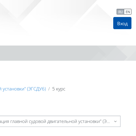
RU
EN
Вход
Б
 установки" (ЭГСДУ6)
5 курс